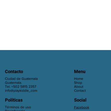
Contacto
Menu
Ciudad de Guatemala
Home
Guatemala.
Shop
Tel. +502 5815 2357
About
info@playkiddle_com
Contact
Políticas
Social
Términos de uso
Facebook
Desinfección