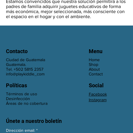
Estamos convencidos que nuestra solución permitirá a los
padres de familia adquirir juguetes educativos de forma
más económica, mejor seleccionada, más consciente con
el espacio en el hogar y con el ambiente.
Contacto
Menu
Ciudad de Guatemala
Home
Guatemala.
Shop
Tel. +502 5815 2357
About
info@playkiddle_com
Contact
Políticas
Social
Términos de uso
Facebook
Desinfección
Instagram
Áreas de no cobertura
Únete a nuestro boletín
Dirección email: