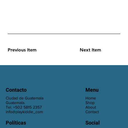
Previous Item
Next Item
Contacto
Menu
Ciudad de Guatemala
Home
Guatemala.
Shop
Tel. +502 5815 2357
About
info@playkiddle_com
Contact
Políticas
Social